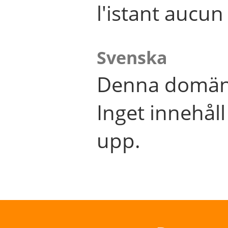
l'istant aucu
Svenska
Denna domän 
Inget innehål
upp.